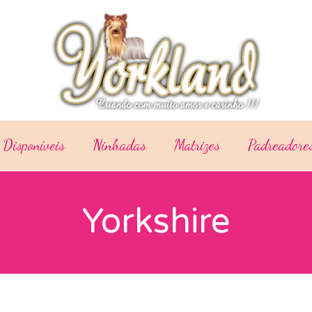
 Disponíveis
Ninhadas
Matrizes
Padreadore
Yorkshire